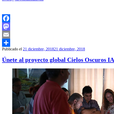
Facebook
Mastodon
Email
Publicado el
21 diciembre, 2018
21 diciembre, 2018
Compartir
Únete al proyecto global Cielos Oscuros I