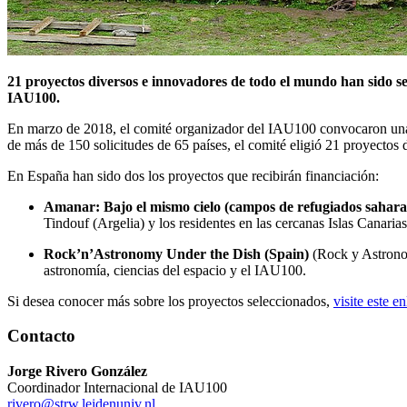
21 proyectos diversos e innovadores de todo el mundo han sido se
IAU100.
En marzo de 2018, el comité organizador del IAU100 convocaron una s
de más de 150 solicitudes de 65 países, el comité eligió 21 proyecto
En España han sido dos los proyectos que recibirán financiación:
Amanar: Bajo el mismo cielo (campos de refugiados sahara
Tindouf (Argelia) y los residentes en las cercanas Islas Canaria
Rock’n’Astronomy Under the Dish (Spain)
(Rock y Astronomí
astronomía, ciencias del espacio y el IAU100.
Si desea conocer más sobre los proyectos seleccionados,
visite este e
Contacto
Jorge Rivero González
Coordinador Internacional de IAU100
rivero@strw.leidenuniv.nl