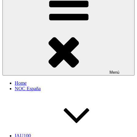
Menú
Home
NOC España
IAU100