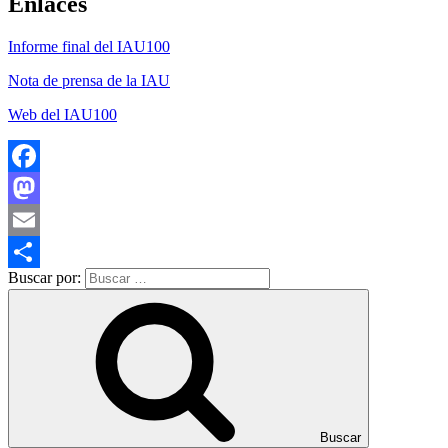
Enlaces
Informe final del IAU100
Nota de prensa de la IAU
Web del IAU100
Facebook
Mastodon
Email
Buscar por:
Compartir
Buscar