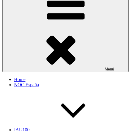
Menú
Home
NOC España
IAU100