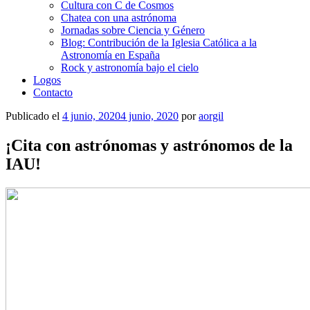
Cultura con C de Cosmos
Chatea con una astrónoma
Jornadas sobre Ciencia y Género
Blog: Contribución de la Iglesia Católica a la
Astronomía en España
Rock y astronomía bajo el cielo
Logos
Contacto
Publicado el
4 junio, 2020
4 junio, 2020
por
aorgil
¡Cita con astrónomas y astrónomos de la
IAU!