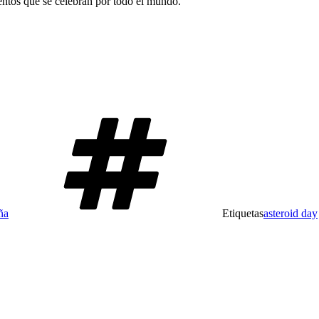
entos que se celebran por todo el mundo.
ña
Etiquetas
asteroid day