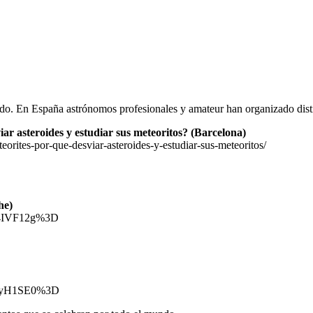
ndo. En España astrónomos profesionales y amateur han organizado disti
iar asteroides y estudiar sus meteoritos? (Barcelona)
teorites-por-que-desviar-asteroides-y-estudiar-sus-meteoritos/
he)
EX4IVF12g%3D
X4GyH1SE0%3D