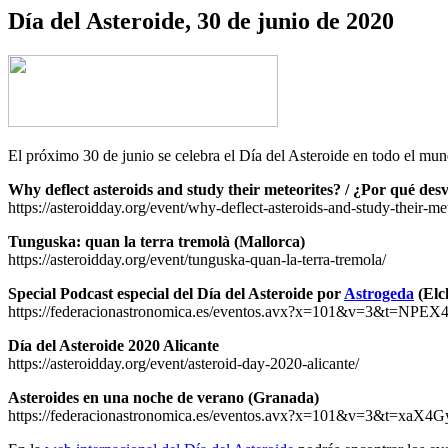
Día del Asteroide, 30 de junio de 2020
El próximo 30 de junio se celebra el Día del Asteroide en todo el mu
Why deflect asteroids and study their meteorites? / ¿Por qué desv
https://asteroidday.org/event/why-deflect-asteroids-and-study-their-me
Tunguska: quan la terra tremolà (Mallorca)
https://asteroidday.org/event/tunguska-quan-la-terra-tremola/
Special Podcast especial del Día del Asteroide por
Astrogeda
(Elc
https://federacionastronomica.es/eventos.avx?x=101&v=3&t=NP
Día del Asteroide 2020 Alicante
https://asteroidday.org/event/asteroid-day-2020-alicante/
Asteroides en una noche de verano (Granada)
https://federacionastronomica.es/eventos.avx?x=101&v=3&t=xa