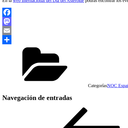
En la
web internacional del Día del Asteroide
podrás encontrar los ev
Facebook
Mastodon
Email
Compartir
Categorías
NOC Espa
Navegación de entradas