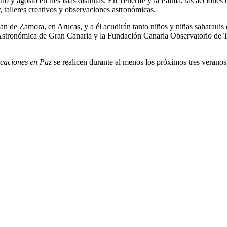
o y agosto en tres islas distintas. En Tenerife y la Palma, las acciones 
 talleres creativos y observaciones astronómicas.
uan de Zamora, en Arucas, y a él acudirán tanto niños y niñas saharauis
stronómica de Gran Canaria y la Fundación Canaria Observatorio de Tem
caciones en Paz
se realicen durante al menos los próximos tres veranos, 