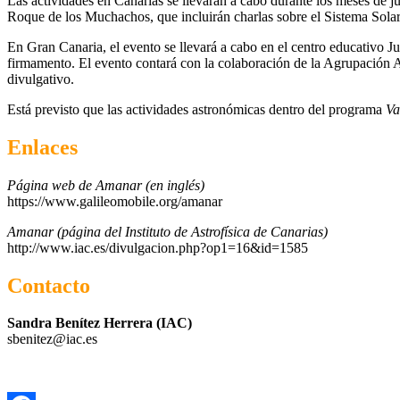
Las actividades en Canarias se llevarán a cabo durante los meses de juli
Roque de los Muchachos, que incluirán charlas sobre el Sistema Solar,
En Gran Canaria, el evento se llevará a cabo en el centro educativo J
firmamento. El evento contará con la colaboración de la Agrupación A
divulgativo.
Está previsto que las actividades astronómicas dentro del programa
Va
Enlaces
Página web de Amanar (en inglés)
https://www.galileomobile.org/amanar
Amanar (página del Instituto de Astrofísica de Canarias)
http://www.iac.es/divulgacion.php?op1=16&id=1585
Contacto
Sandra Benítez Herrera (IAC)
sbenitez@iac.es