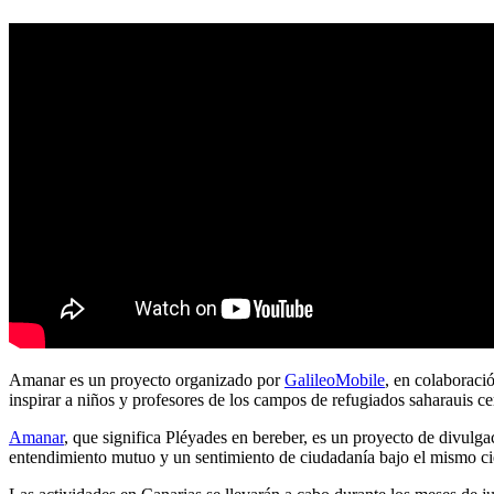
Amanar es un proyecto organizado por
GalileoMobile
, en colaboraci
inspirar a niños y profesores de los campos de refugiados saharauis ce
Amanar
,
que significa Pléyades en bereber, es un proyecto de divulga
entendimiento mutuo y un sentimiento de ciudadanía bajo el mismo ci