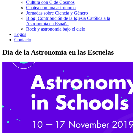
Cultura con C de Cosmos
Chatea con una astrónoma
Jornadas sobre Ciencia y Género
Blog: Contribución de la Iglesia Católica a la
Astronomía en España
Rock y astronomía bajo el cielo
Logos
Contacto
Día de la Astronomía en las Escuelas