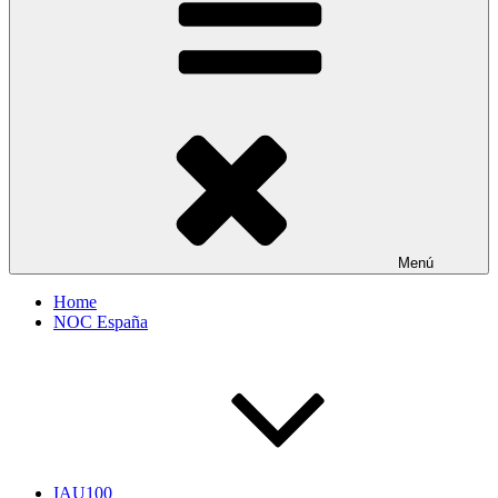
Menú
Home
NOC España
IAU100