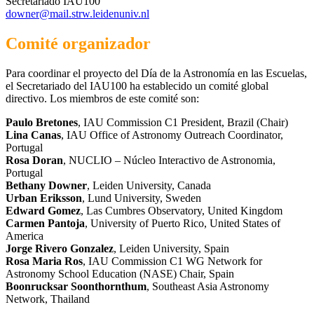
Secretariado IAU100
downer@mail.strw.leidenuniv.nl
Comité organizador
Para coordinar el proyecto del Día de la Astronomía en las Escuelas,
el Secretariado del IAU100 ha establecido un comité global
directivo. Los miembros de este comité son:
Paulo Bretones
, IAU Commission C1 President, Brazil (Chair)
Lina Canas
, IAU Office of Astronomy Outreach Coordinator,
Portugal
Rosa Doran
, NUCLIO – Núcleo Interactivo de Astronomia,
Portugal
Bethany Downer
, Leiden University, Canada
Urban Eriksson
, Lund University, Sweden
Edward Gomez
, Las Cumbres Observatory, United Kingdom
Carmen Pantoja
, University of Puerto Rico, United States of
America
Jorge Rivero Gonzalez
, Leiden University, Spain
Rosa Maria Ros
, IAU Commission C1 WG Network for
Astronomy School Education (NASE) Chair, Spain
Boonrucksar Soonthornthum
, Southeast Asia Astronomy
Network, Thailand