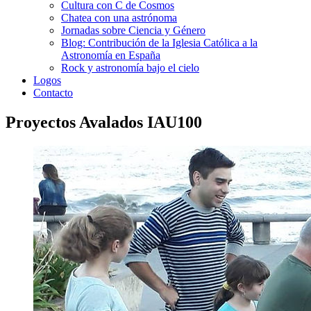
Cultura con C de Cosmos
Chatea con una astrónoma
Jornadas sobre Ciencia y Género
Blog: Contribución de la Iglesia Católica a la
Astronomía en España
Rock y astronomía bajo el cielo
Logos
Contacto
Proyectos Avalados IAU100