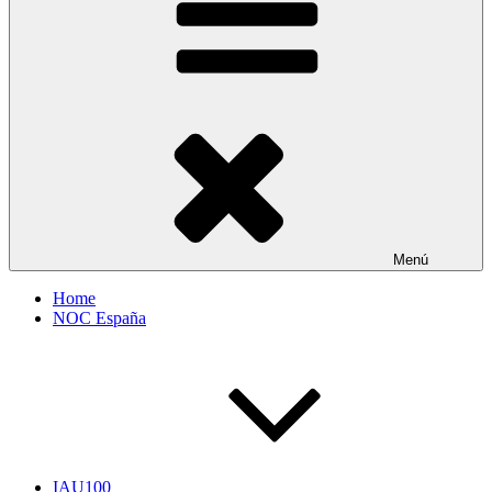
Menú
Home
NOC España
IAU100