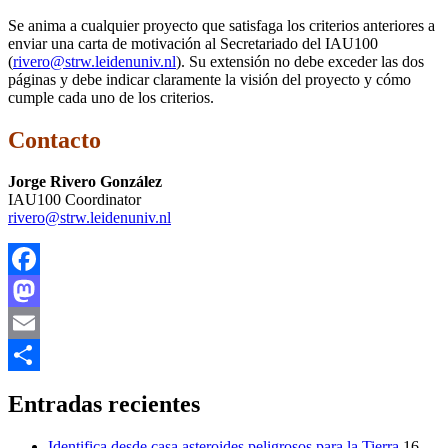
Se anima a cualquier proyecto que satisfaga los criterios anteriores a
enviar una carta de motivación al Secretariado del IAU100
(
rivero@strw.leidenuniv.nl
). Su extensión no debe exceder las dos
páginas y debe indicar claramente la visión del proyecto y cómo
cumple cada uno de los criterios.
Contacto
Jorge Rivero González
IAU100 Coordinator
rivero@strw.leidenuniv.nl
Facebook
Mastodon
Email
Compartir
Entradas recientes
Identifica desde casa asteroides peligrosos para la Tierra
16