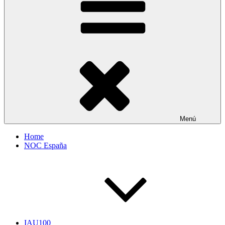
Menú
Home
NOC España
IAU100