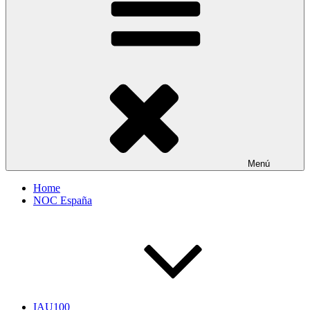
Menú
Home
NOC España
IAU100