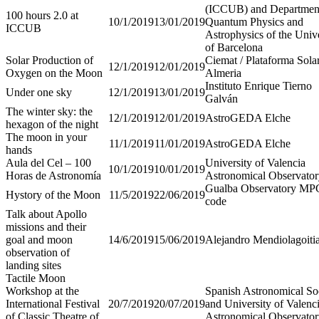
(ICCUB) and Departmen
100 hours 2.0 at
10/1/2019
13/01/2019
Quantum Physics and
ICCUB
Astrophysics of the Unive
of Barcelona
Solar Production of
Ciemat / Plataforma Sola
12/1/2019
12/01/2019
Oxygen on the Moon
Almeria
Instituto Enrique Tierno
Under one sky
12/1/2019
13/01/2019
Galván
The winter sky: the
12/1/2019
12/01/2019
AstroGEDA Elche
hexagon of the night
The moon in your
11/1/2019
11/01/2019
AstroGEDA Elche
hands
Aula del Cel – 100
University of Valencia
10/1/2019
10/01/2019
Horas de Astronomía
Astronomical Observato
Gualba Observatory MP
Hystory of the Moon
11/5/2019
22/06/2019
code
Talk about Apollo
missions and their
goal and moon
14/6/2019
15/06/2019
Alejandro Mendiolagoiti
observation of
landing sites
Tactile Moon
Workshop at the
Spanish Astronomical So
International Festival
20/7/2019
20/07/2019
and University of Valenc
of Classic Theatre of
Astronomical Observato