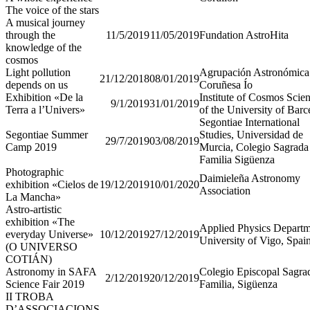
The voice of the stars
A musical journey
through the
11/5/2019
11/05/2019
Fundation AstroHita
knowledge of the
cosmos
Light pollution
Agrupación Astronómica
21/12/2018
08/01/2019
depends on us
Coruñesa Ío
Exhibition «De la
Institute of Cosmos Scie
9/1/2019
31/01/2019
Terra a l’Univers»
of the University of Barc
Segontiae International
Segontiae Summer
Studies, Universidad de
29/7/2019
03/08/2019
Camp 2019
Murcia, Colegio Sagrada
Familia Sigüenza
Photographic
Daimieleña Astronomy
exhibition «Cielos de
19/12/2019
10/01/2020
Association
La Mancha»
Astro-artistic
exhibition «The
Applied Physics Departm
everyday Universe»
10/12/2019
27/12/2019
University of Vigo, Spai
(O UNIVERSO
COTIÁN)
Astronomy in SAFA
Colegio Episcopal Sagra
2/12/2019
20/12/2019
Science Fair 2019
Familia, Sigüenza
II TROBA
D’ASSOCIACIONS