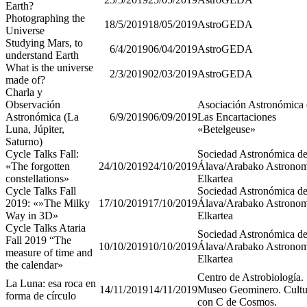
Earth?
Photographing the
18/5/2019
18/05/2019
AstroGEDA
Universe
Studying Mars, to
6/4/2019
06/04/2019
AstroGEDA
understand Earth
What is the universe
2/3/2019
02/03/2019
AstroGEDA
made of?
Charla y
Observación
Asociación Astronómica
Astronómica (La
6/9/2019
06/09/2019
Las Encartaciones
Luna, Júpiter,
«Betelgeuse»
Saturno)
Cycle Talks Fall:
Sociedad Astronómica d
«The forgotten
24/10/2019
24/10/2019
Álava/Arabako Astronom
constellations»
Elkartea
Cycle Talks Fall
Sociedad Astronómica d
2019: «»The Milky
17/10/2019
17/10/2019
Álava/Arabako Astronom
Way in 3D»
Elkartea
Cycle Talks Ataria
Sociedad Astronómica d
Fall 2019 “The
10/10/2019
10/10/2019
Álava/Arabako Astronom
measure of time and
Elkartea
the calendar»
Centro de Astrobiología.
La Luna: esa roca en
14/11/2019
14/11/2019
Museo Geominero. Cultu
forma de círculo
con C de Cosmos.