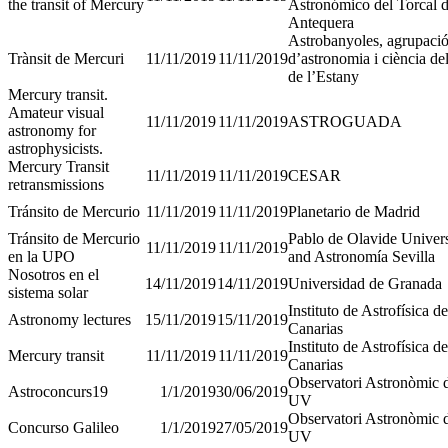
the transit of Mercury
Astronómico del Torcal 
Antequera
Astrobanyoles, agrupaci
Trànsit de Mercuri
11/11/2019
11/11/2019
d’astronomia i ciència de
de l’Estany
Mercury transit.
Amateur visual
11/11/2019
11/11/2019
ASTROGUADA
astronomy for
astrophysicists.
Mercury Transit
11/11/2019
11/11/2019
CESAR
retransmissions
Tránsito de Mercurio
11/11/2019
11/11/2019
Planetario de Madrid
Tránsito de Mercurio
Pablo de Olavide Univers
11/11/2019
11/11/2019
en la UPO
and Astronomía Sevilla
Nosotros en el
14/11/2019
14/11/2019
Universidad de Granada
sistema solar
Instituto de Astrofísica de
Astronomy lectures
15/11/2019
15/11/2019
Canarias
Instituto de Astrofísica de
Mercury transit
11/11/2019
11/11/2019
Canarias
Observatori Astronòmic d
Astroconcurs19
1/1/2019
30/06/2019
UV
Observatori Astronòmic d
Concurso Galileo
1/1/2019
27/05/2019
UV