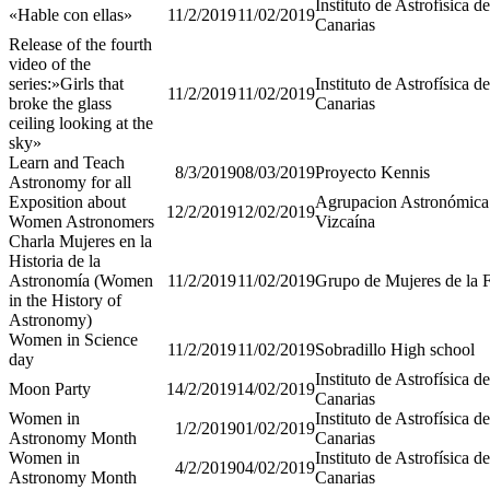
Instituto de Astrofísica de
«Hable con ellas»
11/2/2019
11/02/2019
Canarias
Release of the fourth
video of the
series:»Girls that
Instituto de Astrofísica de
11/2/2019
11/02/2019
broke the glass
Canarias
ceiling looking at the
sky»
Learn and Teach
8/3/2019
08/03/2019
Proyecto Kennis
Astronomy for all
Exposition about
Agrupacion Astronómica
12/2/2019
12/02/2019
Women Astronomers
Vizcaína
Charla Mujeres en la
Historia de la
Astronomía (Women
11/2/2019
11/02/2019
Grupo de Mujeres de la
in the History of
Astronomy)
Women in Science
11/2/2019
11/02/2019
Sobradillo High school
day
Instituto de Astrofísica de
Moon Party
14/2/2019
14/02/2019
Canarias
Women in
Instituto de Astrofísica de
1/2/2019
01/02/2019
Astronomy Month
Canarias
Women in
Instituto de Astrofísica de
4/2/2019
04/02/2019
Astronomy Month
Canarias