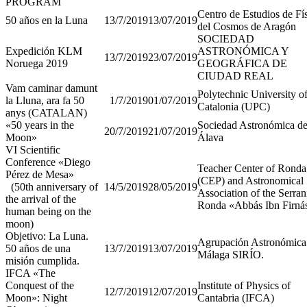
PROGRAM
Centro de Estudios de Fí
50 años en la Luna
13/7/2019
13/07/2019
del Cosmos de Aragón
SOCIEDAD
Expedición KLM
ASTRONÓMICA Y
13/7/2019
23/07/2019
Noruega 2019
GEOGRÁFICA DE
CIUDAD REAL
Vam caminar damunt
Polytechnic University o
la Lluna, ara fa 50
1/7/2019
01/07/2019
Catalonia (UPC)
anys (CATALAN)
«50 years in the
Sociedad Astronómica d
20/7/2019
21/07/2019
Moon»
Álava
VI Scientific
Conference «Diego
Teacher Center of Ronda
Pérez de Mesa»
(CEP) and Astronomical
(50th anniversary of
14/5/2019
28/05/2019
Association of the Serran
the arrival of the
Ronda «Abbás Ibn Firn
human being on the
moon)
Objetivo: La Luna.
Agrupación Astronómica
50 años de una
13/7/2019
13/07/2019
Málaga SIRÍO.
misión cumplida.
IFCA «The
Conquest of the
Institute of Physics of
12/7/2019
12/07/2019
Moon»: Night
Cantabria (IFCA)