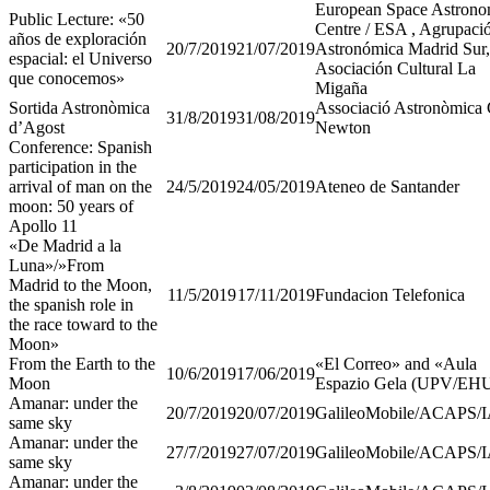
European Space Astron
Public Lecture: «50
Centre / ESA , Agrupaci
años de exploración
20/7/2019
21/07/2019
Astronómica Madrid Sur,
espacial: el Universo
Asociación Cultural La
que conocemos»
Migaña
Sortida Astronòmica
Associació Astronòmica
31/8/2019
31/08/2019
d’Agost
Newton
Conference: Spanish
participation in the
arrival of man on the
24/5/2019
24/05/2019
Ateneo de Santander
moon: 50 years of
Apollo 11
«De Madrid a la
Luna»/»From
Madrid to the Moon,
11/5/2019
17/11/2019
Fundacion Telefonica
the spanish role in
the race toward to the
Moon»
From the Earth to the
«El Correo» and «Aula
10/6/2019
17/06/2019
Moon
Espazio Gela (UPV/EH
Amanar: under the
20/7/2019
20/07/2019
GalileoMobile/ACAPS/
same sky
Amanar: under the
27/7/2019
27/07/2019
GalileoMobile/ACAPS/
same sky
Amanar: under the