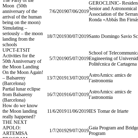
The Party of the
GEROCLINIC- Residenc
Moon (50th
Senior and Astronomical
anniversary of the
7/6/2019
07/06/2019
Association of the Serran
arrival of the human
Ronda «Abbás Ibn Firná
being on the moon)
Simulating –
seriously – the moon
18/7/2019
30/07/2019
Santo Domingo Savio Sc
landing from the
schools
UPCT-ETSIT
School of Telecommunic
Activities for the
5/7/2019
05/07/2019
Engineering of Universi
50th Anniversary of
Politécnica de Cartagena
the Moon Landing
On the Moon Again!
AstroAmics: amics de
– Balsareny
13/7/2019
13/07/2019
l’astronomia
(Barcelona)
Partial lunar eclipse
AstroAmics: amics de
from Balsareny
16/7/2019
16/07/2019
l’astronomia
(Barcelona)
How do we know
the Moon landing
11/6/2019
11/06/2019
IES Tomar de Iriarte
really happened?
THE NEXT
APOLO:
Gaia Program and Bridg
1/7/2019
29/07/2019
ARTEMISA
Program