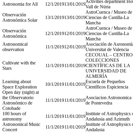
Activities department Ho
Astronomia for All
12/1/2019
13/01/2019
Vall de Nüria
AstroCuenca / Museo de 
Observación
13/1/2019
13/01/2019
Ciencias de Castilla-La
Astronómica Solar
Mancha
AstroCuenca / Museo de 
Observación
12/1/2019
12/01/2019
Ciencias de Castilla-La
Astronómica
Mancha
Astronomical
Asociación de Asronomí
11/1/2019
12/01/2019
observation
Universitat de Valencia
CECOUAL – CENTRO
COLECCIONES
Cultivate with the
11/1/2019
11/01/2019
CIENTÍFICAS DE LA
Stars
UNIVERSIDAD DE
ALMERÍA
Learning about
Escuela de Pequeños
10/1/2019
11/01/2019
Space Exploration
Científicos Espiciencia
Open day (night) at
the Observatorio
Asociacion Astronomica 
11/1/2019
11/01/2019
Astronómico de
de Pontevedra
Cotobade
100 hours of
Institute of Astrophysics 
11/1/2019
11/01/2019
astronomy
Andalusia and Azimuth
Astronomical Music
Institute of Astrophysics 
11/1/2019
11/01/2019
Concert
Andalusia