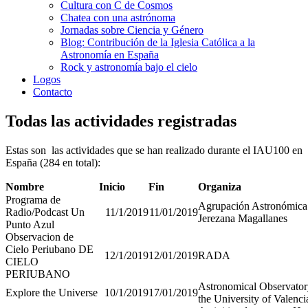
Cultura con C de Cosmos
Chatea con una astrónoma
Jornadas sobre Ciencia y Género
Blog: Contribución de la Iglesia Católica a la
Astronomía en España
Rock y astronomía bajo el cielo
Logos
Contacto
Todas las actividades registradas
Estas son las actividades que se han realizado durante el IAU100 en
España (284 en total):
Nombre
Inicio
Fin
Organiza
Programa de
Agrupación Astronómica
Radio/Podcast Un
11/1/2019
11/01/2019
Jerezana Magallanes
Punto Azul
Observacion de
Cielo Periubano DE
12/1/2019
12/01/2019
RADA
CIELO
PERIUBANO
Astronomical Observator
Explore the Universe
10/1/2019
17/01/2019
the University of Valenci