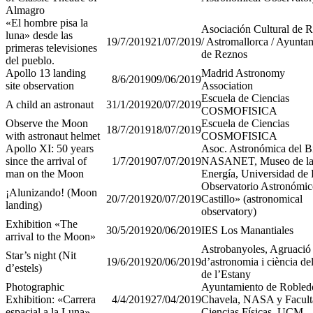
Almagro
«El hombre pisa la
Asociación Cultural de 
luna» desde las
19/7/2019
21/07/2019
/ Astromallorca / Ayunta
primeras televisiones
de Reznos
del pueblo.
Apollo 13 landing
Madrid Astronomy
8/6/2019
09/06/2019
site observation
Association
Escuela de Ciencias
A child an astronaut
31/1/2019
20/07/2019
COSMOFISICA
Observe the Moon
Escuela de Ciencias
18/7/2019
18/07/2019
with astronaut helmet
COSMOFISICA
Apollo XI: 50 years
Asoc. Astronómica del B
since the arrival of
1/7/2019
07/07/2019
NASANET, Museo de l
man on the Moon
Energía, Universidad de
Observatorio Astronómic
¡Alunizando! (Moon
20/7/2019
20/07/2019
Castillo» (astronomical
landing)
observatory)
Exhibition «The
30/5/2019
20/06/2019
IES Los Manantiales
arrival to the Moon»
Astrobanyoles, Agruació
Star’s night (Nit
19/6/2019
20/06/2019
d’astronomia i ciència de
d’estels)
de l’Estany
Photographic
Ayuntamiento de Robled
Exhibition: «Carrera
4/4/2019
27/04/2019
Chavela, NASA y Facult
espacial a la Luna»
Ciencias Físicas, UCM