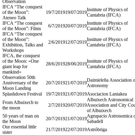
Observation
IFCA “The conquest
Institute of Physics of
of the Moon”:
19/7/2019
19/07/2019
Cantabria (IFCA)
Ateneo Talk
IFCA “The conquest
Institute of Physics of
6/7/2019
20/07/2019
of the Moon”: Films
Cantabria (IFCA)
IFCA “The conquest
of the Moon”:
Institute of Physics of
2/6/2019
12/07/2019
Exhibition, Talks and
Cantabria (IFCA)
Workshops
IFCA, the conquest
of the Moon: «One
Institute of Physics of
28/6/2019
28/06/2019
giant leap for
Cantabria (IFCA)
mankind»
Observation 50th
Daimieleña Association o
Anniversary of the
20/7/2019
21/07/2019
Astronomy
Moon Landing
Splashdown Festival
19/7/2019
21/07/2019
Asociacion Laniakea
Albuixech Astronomical
From Albuixech to
2/7/2019
20/07/2019
Association and City Cou
the moon
of Albuixech
50 years of man on
Agrupacio Astronomica 
20/7/2019
21/07/2019
the Moon
Sabadell
Our essential little
21/7/2019
22/07/2019
Astróbriga
sister