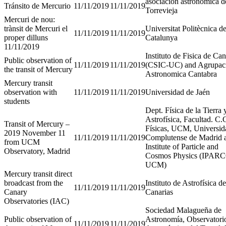
asociación astronómica d
Tránsito de Mercurio
11/11/2019
11/11/2019
Torrevieja
Mercuri de nou:
trànsit de Mercuri el
Universitat Politècnica d
11/11/2019
11/11/2019
proper dilluns
Catalunya
11/11/2019
Instituto de Fisica de Can
Public observation of
11/11/2019
11/11/2019
(CSIC-UC) and Agrupac
the transit of Mercury
Astronomica Cantabra
Mercury transit
observation with
11/11/2019
11/11/2019
Universidad de Jaén
students
Dept. Física de la Tierra 
Astrofísica, Facultad. C.
Transit of Mercury –
Físicas, UCM, Universid
2019 November 11
11/11/2019
11/11/2019
Complutense de Madrid 
from UCM
Institute of Particle and
Observatory, Madrid
Cosmos Physics (IPAR
UCM)
Mercury transit direct
broadcast from the
Instituto de Astrofísica de
11/11/2019
11/11/2019
Canary
Canarias
Observatories (IAC)
Sociedad Malagueña de
Public observation of
Astronomía, Observatori
11/11/2019
11/11/2019