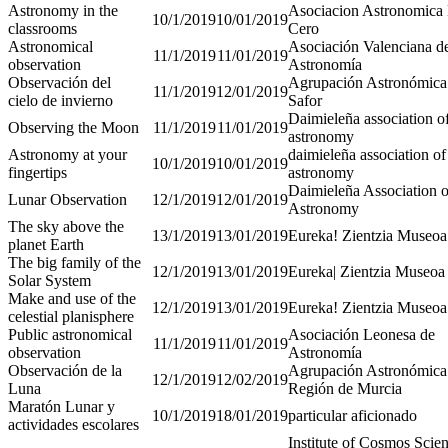
Astronomy in the
Asociacion Astronomica
10/1/2019
10/01/2019
classrooms
Cero
Astronomical
Asociación Valenciana d
11/1/2019
11/01/2019
observation
Astronomía
Observación del
Agrupación Astronómica 
11/1/2019
12/01/2019
cielo de invierno
Safor
Daimieleña association o
Observing the Moon
11/1/2019
11/01/2019
astronomy
Astronomy at your
daimieleña association of
10/1/2019
10/01/2019
fingertips
astronomy
Daimieleña Association o
Lunar Observation
12/1/2019
12/01/2019
Astronomy
The sky above the
13/1/2019
13/01/2019
Eureka! Zientzia Museoa
planet Earth
The big family of the
12/1/2019
13/01/2019
Eureka| Zientzia Museoa
Solar System
Make and use of the
12/1/2019
13/01/2019
Eureka! Zientzia Museoa
celestial planisphere
Public astronomical
Asociación Leonesa de
11/1/2019
11/01/2019
observation
Astronomía
Observación de la
Agrupación Astronómica 
12/1/2019
12/02/2019
Luna
Región de Murcia
Maratón Lunar y
10/1/2019
18/01/2019
particular aficionado
actividades escolares
Institute of Cosmos Scie