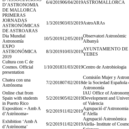
6/4/2019
06/04/2019
ASTROMALLORCA
D’ASTRONOMIA
DE MALLORCA
PRIMERAS
JORNADAS
1/3/2019
03/03/2019
AstroARAs
ASTRONÓMICAS
DE ASTROARAS
Dia Mundial
Observatori Astronòmic
10/5/2019
12/05/2019
Astronomía
Albanyà
EXPO
AYUNTAMIENTO DE
ASTRONÓMICA
8/3/2019
10/03/2019
YEBES
2019
Cultura con C de
Cosmos. Official
1/10/2018
31/03/2019
Centro de Astrobiologia
presentation
Comisión Mujer y Astro
Chatea con una
7/2/2018
07/02/2018
de la Sociedad Española 
Astrónoma
Astronomía
Online chat from
IAU Office of Astronomy
Spain with students
5/2/2019
05/02/2019
Development and Univer
in Puerto Rico
of Valencia
Exposition: » Amb A
Agrupació d’Astronomia
9/2/2019
11/02/2019
d’Astrònoma»
d’Alella
Agrupació Astronòmica
Exhibition ‘Amb A
9/2/2019
11/02/2019
Alella- Institute of Cosm
d’Astrònoma’