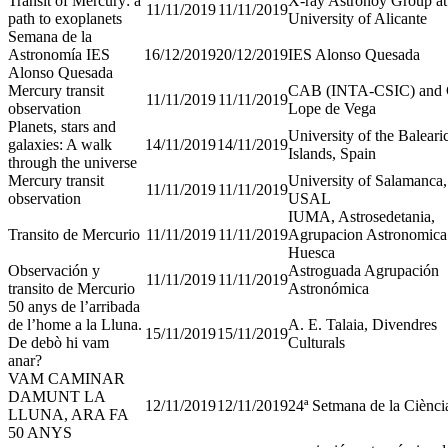
Transit of Mercury: a
X-ray Astronoy Group at
11/11/2019
11/11/2019
path to exoplanets
University of Alicante
Semana de la
Astronomía IES
16/12/2019
20/12/2019
IES Alonso Quesada
Alonso Quesada
Mercury transit
CAB (INTA-CSIC) and 
11/11/2019
11/11/2019
observation
Lope de Vega
Planets, stars and
University of the Baleari
galaxies: A walk
14/11/2019
14/11/2019
Islands, Spain
through the universe
Mercury transit
University of Salamanca,
11/11/2019
11/11/2019
observation
USAL
IUMA, Astrosedetania,
Transito de Mercurio
11/11/2019
11/11/2019
Agrupacion Astronomica
Huesca
Observación y
Astroguada Agrupación
11/11/2019
11/11/2019
transito de Mercurio
Astronómica
50 anys de l’arribada
de l’home a la Lluna.
A. E. Talaia, Divendres
15/11/2019
15/11/2019
De debò hi vam
Culturals
anar?
VAM CAMINAR
DAMUNT LA
12/11/2019
12/11/2019
24ª Setmana de la Ciènci
LLUNA, ARA FA
50 ANYS