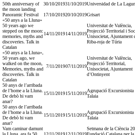
50th anniversary of
30/10/2019
31/10/2019
Universidad de La Lagu
the moon landing
Panoramic Festival
17/10/2019
20/10/2019
Grisart
«50 anys a la Lluna»
50 years ago we
Universitat de València,
stepped on the moon:
Projecció Territorial i Soc
14/11/2019
14/11/2019
memories, myths and
Unisocietat, Ajuntament 
discoveries. Talk in
Riba-roja de Túria
Catalan
«50 anys a la Lluna»,
50 years ago, we
Universitat de València,
walked on the moon,
Projecció Territorial,
7/11/2019
07/11/2019
Memories, myths and
Unisocietat, Ajuntament
discoveries. Talk in
d’Ontinyent
Catalan
50 anys de l’arribada
de l’home a la Lluna.
Agrupació Excursionista
15/11/2019
15/11/2019
De debò hi vam
Talaia
anar?
50 anys de l’arribada
de l’home a la Lluna.
Agrupació Excursionista
15/11/2019
15/11/2019
De debò hi vam
Talaia
anar?
Vam caminar damunt
Setmana de la Ciència 20
la Lluna, ara fa 50
12/11/2019
12/11/2019
Fundació Catalana per la