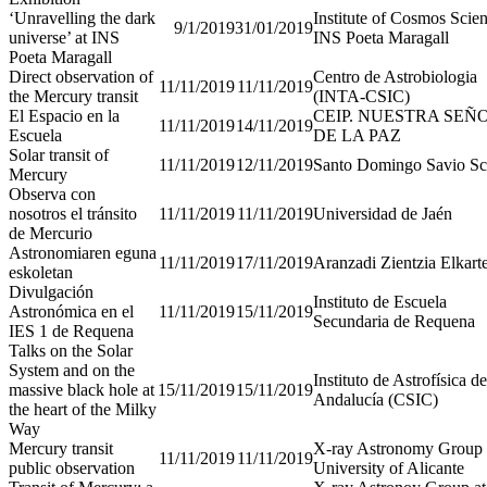
‘Unravelling the dark
Institute of Cosmos Scie
9/1/2019
31/01/2019
universe’ at INS
INS Poeta Maragall
Poeta Maragall
Direct observation of
Centro de Astrobiologia
11/11/2019
11/11/2019
the Mercury transit
(INTA-CSIC)
El Espacio en la
CEIP. NUESTRA SEÑ
11/11/2019
14/11/2019
Escuela
DE LA PAZ
Solar transit of
11/11/2019
12/11/2019
Santo Domingo Savio Sc
Mercury
Observa con
nosotros el tránsito
11/11/2019
11/11/2019
Universidad de Jaén
de Mercurio
Astronomiaren eguna
11/11/2019
17/11/2019
Aranzadi Zientzia Elkart
eskoletan
Divulgación
Instituto de Escuela
Astronómica en el
11/11/2019
15/11/2019
Secundaria de Requena
IES 1 de Requena
Talks on the Solar
System and on the
Instituto de Astrofísica de
massive black hole at
15/11/2019
15/11/2019
Andalucía (CSIC)
the heart of the Milky
Way
Mercury transit
X-ray Astronomy Group 
11/11/2019
11/11/2019
public observation
University of Alicante