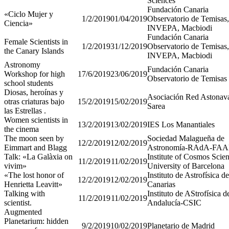
Sciences
Fundación Canaria
«Ciclo Mujer y
1/2/2019
01/04/2019
Observatorio de Temisas,
Ciencia»
INVEPA, Macbiodi
Fundación Canaria
Female Scientists in
1/2/2019
31/12/2019
Observatorio de Temisas,
the Canary Islands
INVEPA, Macbiodi
Astronomy
Fundación Canaria
Workshop for high
17/6/2019
23/06/2019
Observatorio de Temisas
school students
Diosas, heroínas y
Asociación Red Astonav
otras criaturas bajo
15/2/2019
15/02/2019
Sarea
las Estrellas .
Women scientists in
13/2/2019
13/02/2019
IES Los Manantiales
the cinema
The moon seen by
Sociedad Malagueña de
12/2/2019
12/02/2019
Eimmart and Blagg
Astronomía-RAdA-FA
Talk: «La Galàxia on
Institute of Cosmos Scien
11/2/2019
11/02/2019
vivim»
University of Barcelona
«The lost honor of
Instituto de Astrofísica de
12/2/2019
12/02/2019
Henrietta Leavitt»
Canarias
Talking with
Instituto de AStrofísica d
11/2/2019
11/02/2019
scientist.
Andalucía-CSIC
Augmented
Planetarium: hidden
9/2/2019
10/02/2019
Planetario de Madrid