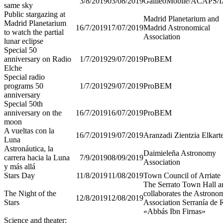
3/8/2019
03/08/2019
GalileoMobile/ACAPS/
same sky
Public stargazing at
Madrid Planetarium and
Madrid Planetarium
16/7/2019
17/07/2019
Madrid Astronomical
to watch the partial
Association
lunar eclipse
Special 50
anniversary on Radio
1/7/2019
29/07/2019
ProBEM
Elche
Special radio
programs 50
1/7/2019
29/07/2019
ProBEM
anniversary
Special 50th
anniversary on the
16/7/2019
16/07/2019
ProBEM
moon
A vueltas con la
16/7/2019
19/07/2019
Aranzadi Zientzia Elkart
Luna
Astronáutica, la
Daimieleña Astronomy
carrera hacia la Luna
7/9/2019
08/09/2019
Association
y más allá
Stars Day
11/8/2019
11/08/2019
Town Council of Arriate
The Serrato Town Hall a
The Night of the
collaborates the Astrono
12/8/2019
12/08/2019
Stars
Association Serranía de
«Abbás Ibn Firnas»
Science and theater: