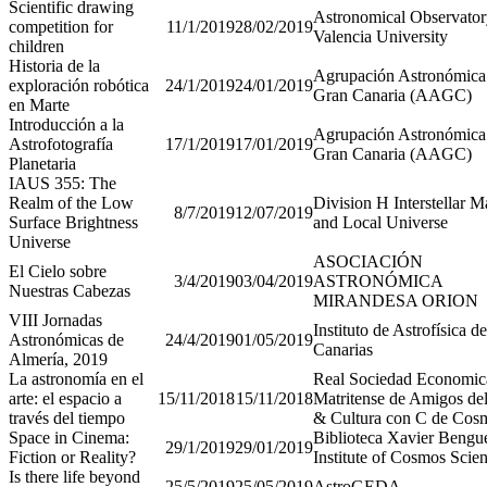
Scientific drawing
Astronomical Observator
competition for
11/1/2019
28/02/2019
Valencia University
children
Historia de la
Agrupación Astronómica
exploración robótica
24/1/2019
24/01/2019
Gran Canaria (AAGC)
en Marte
Introducción a la
Agrupación Astronómica
Astrofotografía
17/1/2019
17/01/2019
Gran Canaria (AAGC)
Planetaria
IAUS 355: The
Realm of the Low
Division H Interstellar M
8/7/2019
12/07/2019
Surface Brightness
and Local Universe
Universe
ASOCIACIÓN
El Cielo sobre
3/4/2019
03/04/2019
ASTRONÓMICA
Nuestras Cabezas
MIRANDESA ORION
VIII Jornadas
Instituto de Astrofísica de
Astronómicas de
24/4/2019
01/05/2019
Canarias
Almería, 2019
La astronomía en el
Real Sociedad Economi
arte: el espacio a
15/11/2018
15/11/2018
Matritense de Amigos del
través del tiempo
& Cultura con C de Cos
Space in Cinema:
Biblioteca Xavier Bengue
29/1/2019
29/01/2019
Fiction or Reality?
Institute of Cosmos Scie
Is there life beyond
25/5/2019
25/05/2019
AstroGEDA