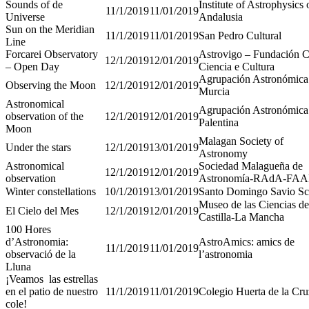
Sounds of de
Institute of Astrophysics 
11/1/2019
11/01/2019
Universe
Andalusia
Sun on the Meridian
11/1/2019
11/01/2019
San Pedro Cultural
Line
Forcarei Observatory
Astrovigo – Fundación 
12/1/2019
12/01/2019
– Open Day
Ciencia e Cultura
Agrupación Astronómica
Observing the Moon
12/1/2019
12/01/2019
Murcia
Astronomical
Agrupación Astronómica
observation of the
12/1/2019
12/01/2019
Palentina
Moon
Malagan Society of
Under the stars
12/1/2019
13/01/2019
Astronomy
Astronomical
Sociedad Malagueña de
12/1/2019
12/01/2019
observation
Astronomía-RAdA-FA
Winter constellations
10/1/2019
13/01/2019
Santo Domingo Savio Sc
Museo de las Ciencias de
El Cielo del Mes
12/1/2019
12/01/2019
Castilla-La Mancha
100 Hores
d’Astronomia:
AstroAmics: amics de
11/1/2019
11/01/2019
observació de la
l’astronomia
Lluna
¡Veamos las estrellas
en el patio de nuestro
11/1/2019
11/01/2019
Colegio Huerta de la Cru
cole!