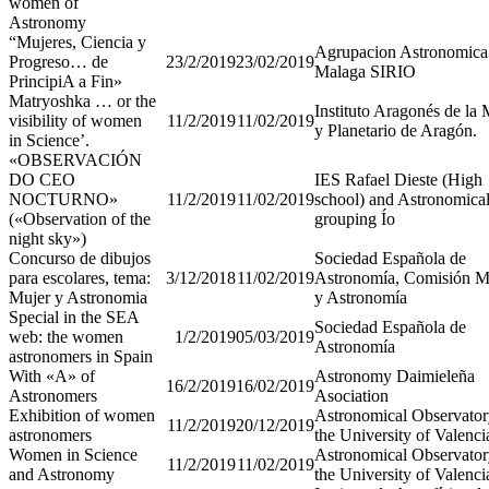
women of
Astronomy
“Mujeres, Ciencia y
Agrupacion Astronomica
Progreso… de
23/2/2019
23/02/2019
Malaga SIRIO
PrincipiA a Fin»
Matryoshka … or the
Instituto Aragonés de la 
visibility of women
11/2/2019
11/02/2019
y Planetario de Aragón.
in Science’.
«OBSERVACIÓN
DO CEO
IES Rafael Dieste (High
NOCTURNO»
11/2/2019
11/02/2019
school) and Astronomica
(«Observation of the
grouping Ío
night sky»)
Concurso de dibujos
Sociedad Española de
para escolares, tema:
3/12/2018
11/02/2019
Astronomía, Comisión M
Mujer y Astronomia
y Astronomía
Special in the SEA
Sociedad Española de
web: the women
1/2/2019
05/03/2019
Astronomía
astronomers in Spain
With «A» of
Astronomy Daimieleña
16/2/2019
16/02/2019
Astronomers
Asociation
Exhibition of women
Astronomical Observator
11/2/2019
20/12/2019
astronomers
the University of Valenci
Women in Science
Astronomical Observator
11/2/2019
11/02/2019
and Astronomy
the University of Valenci