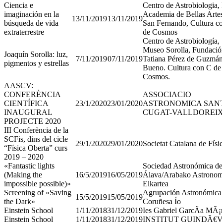
Ciencia e
Centro de Astrobiologia,
imaginación en la
Academia de Bellas Arte
13/11/2019
13/11/2019
búsqueda de vida
San Fernando, Cultura c
extraterrestre
de Cosmos
Centro de Astrobiología,
Museo Sorolla, Fundaci
Joaquín Sorolla: luz,
7/11/2019
07/11/2019
Tatiana Pérez de Guzmán
pigmentos y estrellas
Bueno. Cultura con C de
Cosmos.
AASCV:
CONFERÈNCIA
ASSOCIACIO
CIENTÍFICA
23/1/2020
23/01/2020
ASTRONOMICA SAN
INAUGURAL
CUGAT-VALLDOREI
PROJECTE 2020
III Conferència de la
SCFis, dins del cicle
29/1/2020
29/01/2020
Societat Catalana de Físi
“Física Oberta” curs
2019 – 2020
«Fantastic lights
Sociedad Astronómica d
(Making the
16/5/2019
16/05/2019
Álava/Arabako Astronom
impossible possible)»
Elkartea
Screening of «Saving
Agrupación Astronómica
15/5/2019
15/05/2019
the Dark»
Coruñesa Ío
Einstein School
1/11/2018
31/12/2019
Ies Gabriel GarcÃ­a MÃ¡
Einstein School
1/11/2018
31/12/2019
INSTITUT GUINDÃ€