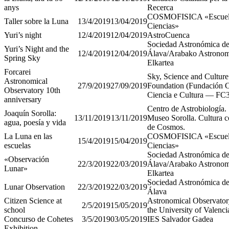
anys
Recerca
COSMOFISICA «Escuel
Taller sobre la Luna
13/4/2019
13/04/2019
Ciencias»
Yuri’s night
12/4/2019
12/04/2019
AstroCuenca
Sociedad Astronómica d
Yuri’s Night and the
12/4/2019
12/04/2019
Álava/Arabako Astronom
Spring Sky
Elkartea
Forcarei
Sky, Science and Culture
Astronomical
27/9/2019
27/09/2019
Foundation (Fundación 
Observatory 10th
Ciencia e Cultura — FC
anniversary
Centro de Astrobiología.
Joaquín Sorolla:
13/11/2019
13/11/2019
Museo Sorolla. Cultura 
agua, poesía y vida
de Cosmos.
La Luna en las
COSMOFISICA «Escuel
15/4/2019
15/04/2019
escuelas
Ciencias»
Sociedad Astronómica d
«Observación
22/3/2019
22/03/2019
Álava/Arabako Astronom
Lunar»
Elkartea
Sociedad Astronómica d
Lunar Observation
22/3/2019
22/03/2019
Álava
Citizen Science at
Astronomical Observator
2/5/2019
15/05/2019
school
the University of Valenci
Concurso de Cohetes
3/5/2019
03/05/2019
IES Salvador Gadea
Exhibition