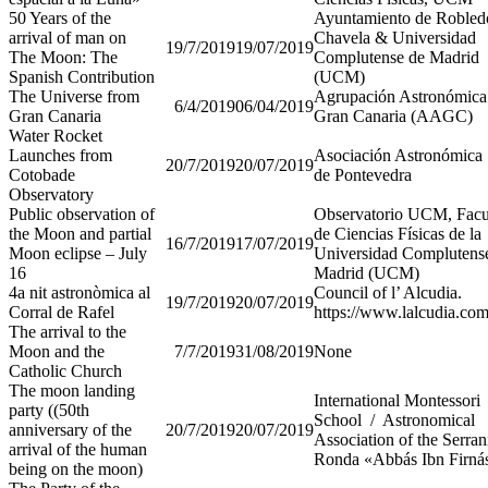
50 Years of the
Ayuntamiento de Robled
arrival of man on
Chavela & Universidad
19/7/2019
19/07/2019
The Moon: The
Complutense de Madrid
Spanish Contribution
(UCM)
The Universe from
Agrupación Astronómica
6/4/2019
06/04/2019
Gran Canaria
Gran Canaria (AAGC)
Water Rocket
Launches from
Asociación Astronómica 
20/7/2019
20/07/2019
Cotobade
de Pontevedra
Observatory
Public observation of
Observatorio UCM, Facu
the Moon and partial
de Ciencias Físicas de la
16/7/2019
17/07/2019
Moon eclipse – July
Universidad Complutens
16
Madrid (UCM)
4a nit astronòmica al
Council of l’ Alcudia.
19/7/2019
20/07/2019
Corral de Rafel
https://www.lalcudia.co
The arrival to the
Moon and the
7/7/2019
31/08/2019
None
Catholic Church
The moon landing
International Montessori
party ((50th
School / Astronomical
anniversary of the
20/7/2019
20/07/2019
Association of the Serran
arrival of the human
Ronda «Abbás Ibn Firná
being on the moon)