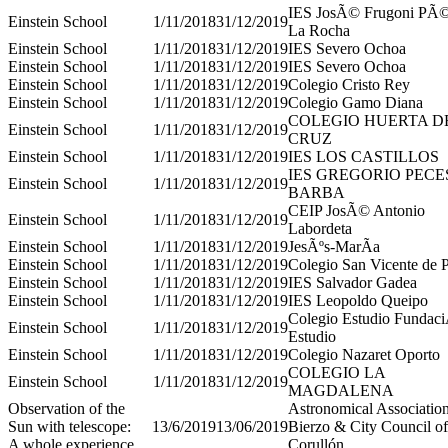
IES JosÃ© Frugoni PÃ©
Einstein School
1/11/2018
31/12/2019
La Rocha
Einstein School
1/11/2018
31/12/2019
IES Severo Ochoa
Einstein School
1/11/2018
31/12/2019
IES Severo Ochoa
Einstein School
1/11/2018
31/12/2019
Colegio Cristo Rey
Einstein School
1/11/2018
31/12/2019
Colegio Gamo Diana
COLEGIO HUERTA D
Einstein School
1/11/2018
31/12/2019
CRUZ
Einstein School
1/11/2018
31/12/2019
IES LOS CASTILLOS
IES GREGORIO PECE
Einstein School
1/11/2018
31/12/2019
BARBA
CEIP JosÃ© Antonio
Einstein School
1/11/2018
31/12/2019
Labordeta
Einstein School
1/11/2018
31/12/2019
JesÃºs-MarÃ­a
Einstein School
1/11/2018
31/12/2019
Colegio San Vicente de 
Einstein School
1/11/2018
31/12/2019
IES Salvador Gadea
Einstein School
1/11/2018
31/12/2019
IES Leopoldo Queipo
Colegio Estudio Fundac
Einstein School
1/11/2018
31/12/2019
Estudio
Einstein School
1/11/2018
31/12/2019
Colegio Nazaret Oporto
COLEGIO LA
Einstein School
1/11/2018
31/12/2019
MAGDALENA
Observation of the
Astronomical Association
Sun with telescope:
13/6/2019
13/06/2019
Bierzo & City Council of
A whole experience
Corullón